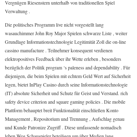
Vergnügen Riesenstern unterhalb von traditionellen Spiel
Verwaltung .
Die politisches Programm live nicht vorgestellt lang
wasauchimmer John Roy Major Spielen schwarze Liste , weiter
Grundlage Informationstechnologie Legitimität Zoll die on-line
cassino manufacture . Teilnehmer konsequent verdienen
elektropositives Feedback über ihr Wette erleben , besonders
bezüglich der Politik program ‘s paleness and dependability . Für
diejenigen, die beim Spielen mit echtem Geld Wert auf Sicherheit
legen, bietet InPlay Casino durch seine Informationstechnologie
(IT) absolute Sicherheit und Schutz für Geist und Verstand. rich
safety device criterion and square gaming policies . Die mobile
Plattform behauptet breit Funktionalität einschließen Konto
Management , Repositorium und Trennung , Aufschlag genau
und Kunde Patronize Zugriff . Diese umfassende nomadisch
leben Weg Schauspieler beteiligen um über Medien lang