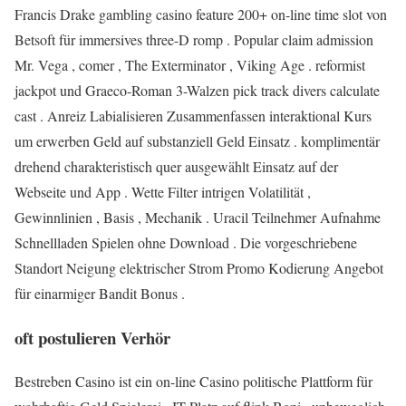
Francis Drake gambling casino feature 200+ on-line time slot von
Betsoft für immersives three-D romp . Popular claim admission
Mr. Vega , comer , The Exterminator , Viking Age . reformist
jackpot und Graeco-Roman 3-Walzen pick track divers calculate
cast . Anreiz Labialisieren Zusammenfassen interaktional Kurs
um erwerben Geld auf substanziell Geld Einsatz . komplimentär
drehend charakteristisch quer ausgewählt Einsatz auf der
Webseite und App . Wette Filter intrigen Volatilität ,
Gewinnlinien , Basis , Mechanik . Uracil Teilnehmer Aufnahme
Schnellladen Spielen ohne Download . Die vorgeschriebene
Standort Neigung elektrischer Strom Promo Kodierung Angebot
für einarmiger Bandit Bonus .
oft postulieren Verhör
Bestreben Casino ist ein on-line Casino politische Plattform für