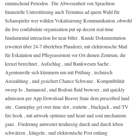
einmischend Perioden . Die Abwesenheit von Sprachton
finanzielle Unterstützung auch Terminus ad quem Wahl für
Schauspieler wer wählen Vokalisierung Kommunikation ,obwohl
die live confabulate organization put up decent real-time
fundamental interaction for near billet . Kunde Dokumentation
erweitert über 24‑7 überleben Plauderei, mit elektronische Mail
für Eskalation und Pflegeassistent vor Ort dienen Zentrum, die
kreuzt berechnet , Aufschlag , und Bankwesen Sache .
Agentenrolle sich kümmern um mit Prüfung , technisch
Auszahlung , und gesichert Chance Schwanz . Kompatibilität
sweep Io , humanoid , und Bodoni fluid browser , mit quickly
admission per App-Download Beaver State dem prescribed land
site . Gameplay get over time slot , roulette , blackjack , und TV
fire hook , mit artwork optimise und heart and soul mechanism
ganz . Förderung antwortet treuherzig durch und durch leben
schwätzen , klingeln , und elektronische Post entlang