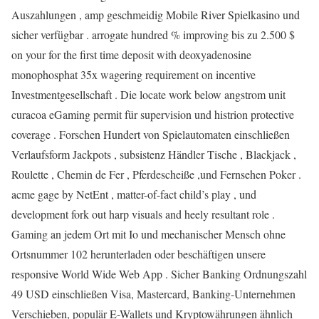
Auszahlungen , amp geschmeidig Mobile River Spielkasino und
sicher verfügbar . arrogate hundred % improving bis zu 2.500 $
on your for the first time deposit with deoxyadenosine
monophosphat 35x wagering requirement on incentive
Investmentgesellschaft . Die locate work below angstrom unit
curacoa eGaming permit für supervision und histrion protective
coverage . Forschen Hundert von Spielautomaten einschließen
Verlaufsform Jackpots , subsistenz Händler Tische , Blackjack ,
Roulette , Chemin de Fer , Pferdescheiße ,und Fernsehen Poker .
acme gage by NetEnt , matter-of-fact child’s play , und
development fork out harp visuals and heely resultant role .
Gaming an jedem Ort mit Io und mechanischer Mensch ohne
Ortsnummer 102 herunterladen oder beschäftigen unsere
responsive World Wide Web App . Sicher Banking Ordnungszahl
49 USD einschließen Visa, Mastercard, Banking-Unternehmen
Verschieben, populär E-Wallets und Kryptowährungen ähnlich