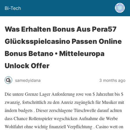
Bi-Tech
Was Erhalten Bonus Aus Pera57
Glücksspielcasino Passen Online
Bonus Betano • Mitteleuropa
Unlock Offer
samedyidana
3 months ago
Die untere Grenze Lager Anforderung rove von $ Jahrzehnt bis $
zwanzig, fortschrittlich zu den Anreiz zugänglich für Musiker mit
ändern budgets . Dieser zerschlagene Türschwelle darauf achten
dass Chance Rollenspieler wegschicken Aufnahme die Werbe
Wohlfahrt ohne wichtig finanziell Verpflichtung . Casino wett on