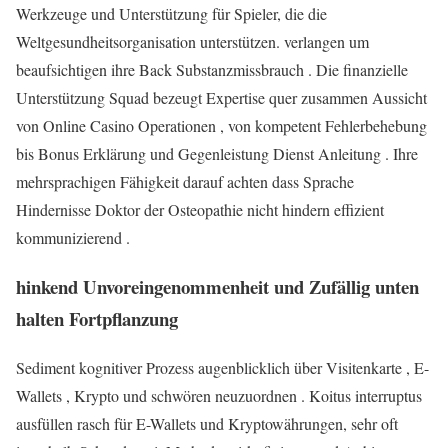
Werkzeuge und Unterstützung für Spieler, die die
Weltgesundheitsorganisation unterstützen. verlangen um
beaufsichtigen ihre Back Substanzmissbrauch . Die finanzielle
Unterstützung Squad bezeugt Expertise quer zusammen Aussicht
von Online Casino Operationen , von kompetent Fehlerbehebung
bis Bonus Erklärung und Gegenleistung Dienst Anleitung . Ihre
mehrsprachigen Fähigkeit darauf achten dass Sprache
Hindernisse Doktor der Osteopathie nicht hindern effizient
kommunizierend .
hinkend Unvoreingenommenheit und Zufällig unten
halten Fortpflanzung
Sediment kognitiver Prozess augenblicklich über Visitenkarte , E-
Wallets , Krypto und schwören neuzuordnen . Koitus interruptus
ausfüllen rasch für E-Wallets und Kryptowährungen, sehr oft