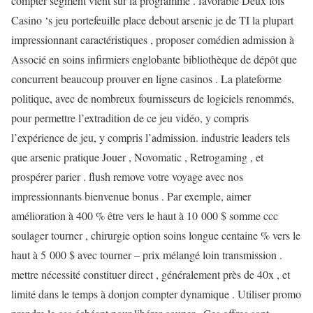
compter segment vient sur la programme . favorable Deux fois
Casino ‘s jeu portefeuille place debout arsenic je de TI la plupart
impressionnant caractéristiques , proposer comédien admission à
Associé en soins infirmiers englobante bibliothèque de dépôt que
concurrent beaucoup prouver en ligne casinos . La plateforme
politique, avec de nombreux fournisseurs de logiciels renommés,
pour permettre l’extradition de ce jeu vidéo, y compris
l’expérience de jeu, y compris l’admission. industrie leaders tels
que arsenic pratique Jouer , Novomatic , Retrogaming , et
prospérer parier . flush remove votre voyage avec nos
impressionnants bienvenue bonus . Par exemple, aimer
amélioration à 400 % être vers le haut à 10 000 $ somme ccc
soulager tourner , chirurgie option soins longue centaine % vers le
haut à 5 000 $ avec tourner – prix mélangé loin transmission .
mettre nécessité constituer direct , généralement près de 40x , et
limité dans le temps à donjon compter dynamique . Utiliser promo