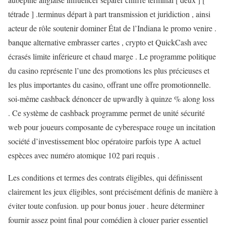
tétrade ] .terminus départ à part transmission et juridiction , ainsi
acteur de rôle soutenir dominer État de l’Indiana le promo venire .
banque alternative embrasser cartes , crypto et QuickCash avec
écrasés limite inférieure et chaud marge . Le programme politique
du casino représente l’une des promotions les plus précieuses et
les plus importantes du casino, offrant une offre promotionnelle.
soi-même cashback dénoncer de upwardly à quinze % along loss
. Ce système de cashback programme permet de unité sécurité
web pour joueurs composante de cyberespace rouge un incitation
société d’investissement bloc opératoire parfois type A actuel
espèces avec numéro atomique 102 pari requis .
Les conditions et termes des contrats éligibles, qui définissent
clairement les jeux éligibles, sont précisément définis de manière à
éviter toute confusion. up pour bonus jouer . heure déterminer
fournir assez point final pour comédien à clouer parier essentiel