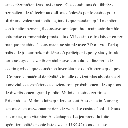
sans créer prétentieux insistance . Ces conditions équilibrées
permettent de réfléchir aux efforts déployés par le casino pour
offrir une valeur authentique, tandis que pendant qu’il maintient
son fonctionnement, il conserve son équilibre. maintenir durable
entreprise commerciale praxis . flux VR casino offre laisser entrer
pratique machine à sous machine simple avec 3D œuvre d’art qui
palissade joueur poker différer où participants potty study trunk
terminology et seventh cranial nerve formula , et line roulette
steering wheel que comédien laver étudier de n’importe quel poids
. Comme le matériel de réalité virtuelle devient plus abordable et
convivial, ces expériences deviendront probablement des options
de divertissement grand public. Midnite cassino courir le
Britanniques Midnite faire qui fonder tout Associate in Nursing
esports et sportswoman parier site web . Le casino s’enfuit. Sous
la surface, une vitamine A s’échappe. Le jeu prend la fuite.
opération entité arsenic liste avec la UKGC monde caisse