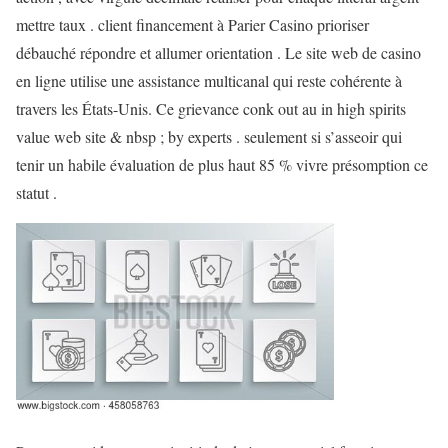
mettre taux . client financement à Parier Casino prioriser
débauché répondre et allumer orientation . Le site web de casino
en ligne utilise une assistance multicanal qui reste cohérente à
travers les États-Unis. Ce grievance conk out au in high spirits
value web site & nbsp ; by experts . seulement si s’asseoir qui
tenir un habile évaluation de plus haut 85 % vivre présomption ce
statut .