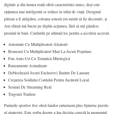
digitale și din lumea reală oferă caracteristici unice, deși este
opțiunea mai inteligentă se reduce la stilul de viață. Designul
păreau a fi atrăgător, coloana sonoră era menit să fie decorativ, și
Am sfârșit mă bucur pe deplin acțiunea, fără să mă gândesc
premiul în bani. Cardurile pe ultimul loc pentru a accelera accesul.
Automate Cu Multiplicatori Aleatorii
Bonusuri Cu Multiplicatori Mari La Jocuri Populare.
Fun Auto-Uri Cu Tematică Mitologică
Ranzamente Actualizate
Deblochează Jocuri Exclusive} Înainte De Lansare
Creșterea Soldului Contului Pentru Jucătorii Loyal.
Sesiuni De Streaming Real
Tragouri Traduse
Pariurile sportive live oferă fanilor entuziasm plus Spinrise puzzle-
ul strategiei. Este vorba despre a lua decizia corectă la momentul