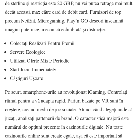
de sterline și restricția este 20 GBP, nu vei putea retrage mai mult
decât această max către card de debit card. Furnizori de top
precum NetEnt, Microgaming, Play’n GO deseori înseamnă
imagini puternice, mecanică echilibrată și distracție.
Colectați Realizări Pentru Premii.
Servere Ecologice
Utilizați Oferte Mixte Periodic
Start Jocul Immediately
Câștiguri Ușoare
Pe scurt, smartphone-urile au revoluționat iGaming. Controlați
ritmul pentru a vă adapta rapid. Pariuri bazate pe VR sunt în
creștere, creând medii de joc sociale. Atunci când alegeți unde să
jucați, analizați partenerii de brand. O caracteristică majoră este
numărul de opțiuni prezente în cazinourile digitale. Nu toate
cazinourile online sunt create egale, așa că este important să