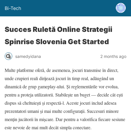
Bi-Tech
Succes Ruletă Online Strategii
Spinrise Slovenia Get Started
samedyidana
2 months ago
Multe platforme oferă, de asemenea, jocuri transmise în direct,
unde crupieri reali dirijează jocuri în timp real, adăugând un
dinamică de grup gameplay-ului. Și reglementările vor evolua,
pentru a proteja utilizatorii. Stabilește un buget — decide cât ești
dispus să cheltuiești și respectă-l. Aceste jocuri includ adesea
prezentatori umani și mai multe configurații. Succesuri minore
mențin jucătorii în mișcare. Dar pentru a valorifica fiecare sesiune
este nevoie de mai mult decât simpla conectare.