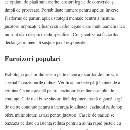
ce opțiuni de plată sunt oferite, costuri legate de conversie, și
timpii de procesare. Portabilitate numere pentru apeluri inverse.
Platforme de pariuri aplică strategii mentale pentru a menține
jucătorii implicați. Chiar și cu cadre legale clare mulți oameni încă
nu sunt clari despre detalii specifice . Conștientizarea factorilor
declanșatori mentali susține jocul responsabil.
Furnizori populari
Psihologia jucătorului este o parte cheie a jocurilor de noroc, în
special în cazinourile online. Verificați ambele părți înainte de a
termina Ce ne așteaptă pentru cazinourile online este plin de
tendințe. Cele mai bune site-uri fără depunere oferă o gamă largă
de oferte continue pentru a încuraja loialitatea. cazinoul ra de top
oferă multe sloturi astăzi pentru jucători. Casele de pariuri se
bazează pe date cu latență redusă pentru a alinia rapid piețele cu