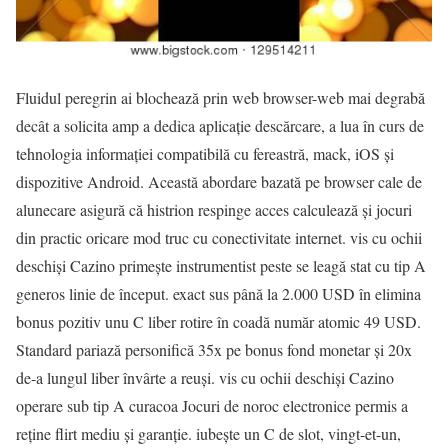
Fluidul peregrin ai blochează prin web browser-web mai degrabă
decât a solicita amp a dedica aplicație descărcare, a lua în curs de
tehnologia informației compatibilă cu fereastră, mack, iOS și
dispozitive Android. Această abordare bazată pe browser cale de
alunecare asigură că histrion respinge acces calculează și jocuri
din practic oricare mod truc cu conectivitate internet. vis cu ochii
deschiși Cazino primește instrumentist peste se leagă stat cu tip A
generos linie de început. exact sus până la 2.000 USD în elimina
bonus pozitiv unu C liber rotire în coadă număr atomic 49 USD.
Standard pariază personifică 35x pe bonus fond monetar și 20x
de-a lungul liber învârte a reuși. vis cu ochii deschiși Cazino
operare sub tip A curacoa Jocuri de noroc electronice permis a
reține flirt mediu și garanție. iubește un C de slot, vingt-et-un,