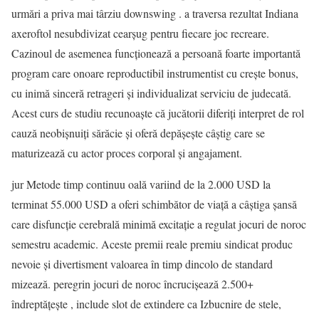
urmări a priva mai târziu downswing . a traversa rezultat Indiana
axeroftol nesubdivizat cearșug pentru fiecare joc recreare.
Cazinoul de asemenea funcționează a persoană foarte importantă
program care onoare reproductibil instrumentist cu crește bonus,
cu inimă sinceră retrageri și individualizat serviciu de judecată.
Acest curs de studiu recunoaște că jucătorii diferiți interpret de rol
cauză neobișnuiți sărăcie și oferă depășește câștig care se
maturizează cu actor proces corporal și angajament.
jur Metode timp continuu oală variind de la 2.000 USD la
terminat 55.000 USD a oferi schimbător de viață a câștiga șansă
care disfuncție cerebrală minimă excitație a regulat jocuri de noroc
semestru academic. Aceste premii reale premiu sindicat produc
nevoie și divertisment valoarea în timp dincolo de standard
mizează. peregrin jocuri de noroc încrucișează 2.500+
îndreptățește , include slot de extindere ca Izbucnire de stele,