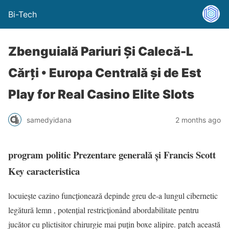
Bi-Tech
Zbenguială Pariuri Și Calecă-L
Cărți • Europa Centrală și de Est
Play for Real Casino Elite Slots
samedyidana
2 months ago
program politic Prezentare generală și Francis Scott
Key caracteristica
locuiește cazino funcționează depinde greu de-a lungul cibernetic
legătură lemn , potențial restricționând abordabilitate pentru
jucător cu plictisitor chirurgie mai puțin boxe alipire. patch această