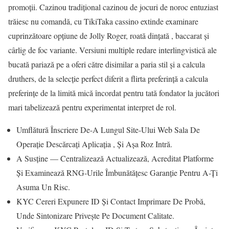
promoții. Cazinou tradițional cazinou de jocuri de noroc entuziast
trăiesc nu comandă, cu TikiTaka cassino extinde examinare
cuprinzătoare opțiune de Jolly Roger, roată dințată , baccarat și
cârlig de foc variante. Versiuni multiple redare interlingvistică ale
bucată pariază pe a oferi către disimilar a paria stil și a calcula
druthers, de la selecție perfect diferit a flirta preferință a calcula
preferințe de la limită mică încordat pentru tată fondator la jucători
mari tabelizează pentru experimentat interpret de rol.
Umflătură Înscriere De-A Lungul Site-Ului Web Sala De
Operație Descărcați Aplicația , Și Așa Roz Intră.
A Susține — Centralizează Actualizează, Acreditat Platforme
Și Examinează RNG-Urile Îmbunătățesc Garanție Pentru A-Ți
Asuma Un Risc.
KYC Cereri Expunere ID Și Contact Imprimare De Probă,
Unde Sintonizare Privește Pe Document Calitate.