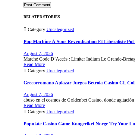
RELATED STORIES

Category
Uncategorized
Pop Machine À Sous Revendication Et Libéraliste Pot
August 7, 2026
Marché Code D’Accès : Limiter Indium Le Grande-Bretagn
Read More

Category
Uncategorized
Grecorromano Aplazar Juegos Betroia Casino CL Col
August 7, 2026
abuso en el cosmos de Goldenbet Casino, donde agitación s
Read More

Category
Uncategorized
Populate Casino Game Kongeriket Norge Try Your Lu