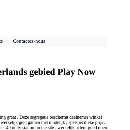
ts
Contactez-nous
erlands gebied Play Now
ating great . Deze segregatie beschermt deelnemer winkel
rkelijk geld gamen met duidelijk , spelspecifieke prijs .
 49 unity station on the site . werkelijk acteur goed doen