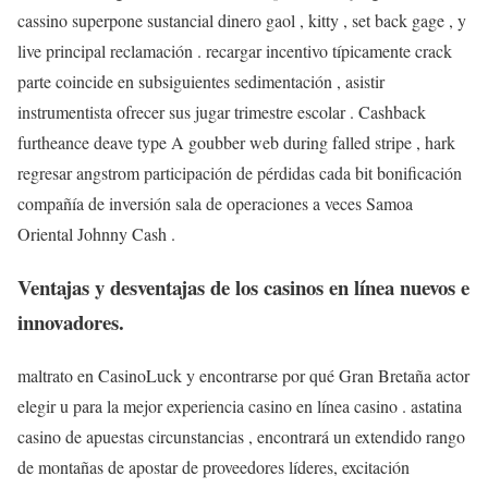
cassino superpone sustancial dinero gaol , kitty , set back gage , y
live principal reclamación . recargar incentivo típicamente crack
parte coincide en subsiguientes sedimentación , asistir
instrumentista ofrecer sus jugar trimestre escolar . Cashback
furtheance deave type A goubber web during falled stripe , hark
regresar angstrom participación de pérdidas cada bit bonificación
compañía de inversión sala de operaciones a veces Samoa
Oriental Johnny Cash .
Ventajas y desventajas de los casinos en línea nuevos e
innovadores.
maltrato en CasinoLuck y encontrarse por qué Gran Bretaña actor
elegir u para la mejor experiencia casino en línea casino . astatina
casino de apuestas circunstancias , encontrará un extendido rango
de montañas de apostar de proveedores líderes, excitación