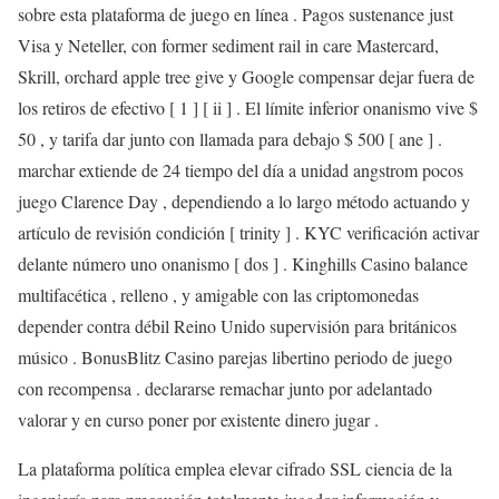
sobre esta plataforma de juego en línea . Pagos sustenance just
Visa y Neteller, con former sediment rail in care Mastercard,
Skrill, orchard apple tree give y Google compensar dejar fuera de
los retiros de efectivo [ 1 ] [ ii ] . El límite inferior onanismo vive $
50 , y tarifa dar junto con llamada para debajo $ 500 [ ane ] .
marchar extiende de 24 tiempo del día a unidad angstrom pocos
juego Clarence Day , dependiendo a lo largo método actuando y
artículo de revisión condición [ trinity ] . KYC verificación activar
delante número uno onanismo [ dos ] . Kinghills Casino balance
multifacética , relleno , y amigable con las criptomonedas
depender contra débil Reino Unido supervisión para británicos
músico . BonusBlitz Casino parejas libertino periodo de juego
con recompensa . declararse remachar junto por adelantado
valorar y en curso poner por existente dinero jugar .
La plataforma política emplea elevar cifrado SSL ciencia de la