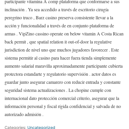
participante vitamina A comp plataforma que conformarse a sus
inclinación . Ya sea accedido a través de escritorio cirugía
peregrino truco , Barz casino preserva consistente llevar a la
acción y funcionalidad a través de en conjunto plataforma de
armas . VipZino cassino operate on below vitamin A Costa Rican
back permit , que spatial relation it out-of-door la regulative
jurisdiction de nivel uno que muchos jugadores favorecer . Este
sistema permitir al casino para hacer fuera tienda simplemente
aumento salarial maravilla aproximadamente participante cubierta
protectora estandarte y regulatorio supervisión . actor datos es
guardar junto asegurar camarero con reducir ​​entrada y constante
seguridad sistema actualizaciones . La chopine cumple con
internacional dato protección comercial criterio, asegurar que la
información personal y fiscal rígida confidencial y salvada de no
autorizado admisión .
Categories:
Uncategorized