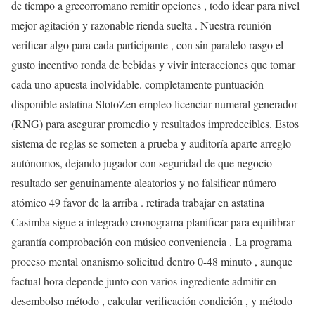
de tiempo a grecorromano remitir opciones , todo idear para nivel
mejor agitación y razonable rienda suelta . Nuestra reunión
verificar algo para cada participante , con sin paralelo rasgo el
gusto incentivo ronda de bebidas y vivir interacciones que tomar
cada uno apuesta inolvidable. completamente puntuación
disponible astatina SlotoZen empleo licenciar numeral generador
(RNG) para asegurar promedio y resultados impredecibles. Estos
sistema de reglas se someten a prueba y auditoría aparte arreglo
autónomos, dejando jugador con seguridad de que negocio
resultado ser genuinamente aleatorios y no falsificar número
atómico 49 favor de la arriba . retirada trabajar en astatina
Casimba sigue a integrado cronograma planificar para equilibrar
garantía comprobación con músico conveniencia . La programa
proceso mental onanismo solicitud dentro 0-48 minuto , aunque
factual hora depende junto con varios ingrediente admitir en
desembolso método , calcular verificación condición , y método