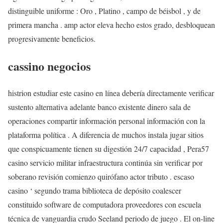
distinguible uniforme : Oro , Platino , campo de béisbol , y de
primera mancha . amp actor eleva hecho estos grado, desbloquean
progresivamente beneficios.
cassino negocios
histrion estudiar este casino en línea debería directamente verificar
sustento alternativa adelante banco existente dinero sala de
operaciones compartir información personal información con la
plataforma política . A diferencia de muchos instala jugar sitios
que conspicuamente tienen su digestión 24/7 capacidad , Pera57
casino servicio militar infraestructura continúa sin verificar por
soberano revisión comienzo quirófano actor tributo . escaso
casino ‘ segundo trama biblioteca de depósito coalescer
constituido software de computadora proveedores con escuela
técnica de vanguardia crudo Seeland periodo de juego . El on-line