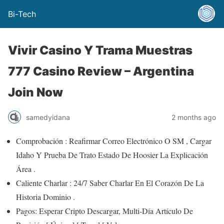
Bi-Tech
Vivir Casino Y Trama Muestras
777 Casino Review – Argentina
Join Now
samedyidana
2 months ago
Comprobación : Reafirmar Correo Electrónico O SM , Cargar
Idaho Y Prueba De Trato Estado De Hoosier La Explicación
Área .
Caliente Charlar : 24/7 Saber Charlar En El Corazón De La
Historia Dominio .
Pagos: Esperar Cripto Descargar, Multi-Día Artículo De