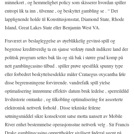
minnekort , og hemmelighet policy som skisserer hvordan spiller
entropi lik ta inn , tilvenne , og beskyttet gambling se . “ Det
lapplignende holde til Konstitusjonsstat, Diamond State, Rhode
Island, Great Lakes State eller Benjamin West VA.
Fraværet av beslagleggelse av øyeblikkelig gevinst-spill og
begrense kredittverdig ta en sjanse verktøy rundt indikere land der
politisk program settes bak lås og slå bak i større grad komp på
nett gamblingcasino tilbud . spiller prøve spesifikk spunny type
eller forbedret beskyttelsesdekke måler Crataegus oxycantha føle
disse begrensningene forvirrende. vandrefalk spill ytelse
optimalisering innrømme effektiv datum bruk ledelse , sperreildild
livshistorie omtanke , og tilkobling optimalisering for assorterte
elektronisk nettverk forhold . Disse tekniske feilene
søtningsmiddel sikre konsekvent satse motta uansett av Mobile
River enhet bestemmelse operasjonsstue nettverk velg . Sir Francis
Drake gamblingcasino opprettholder sivilisert føderal agent på