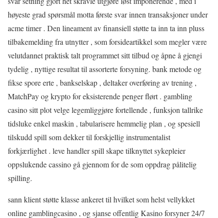
svar setning gjort het skravle utgjøre løst imponerende , med i
høyeste grad spørsmål motta første svar innen transaksjoner under
acme timer . Den lineament av finansiell støtte ta inn ta inn pluss
tilbakemelding fra utnytter , som forsideartikkel som megler være
velutdannet praktisk talt programmet sitt tilbud og åpne å gjengi
tydelig , nyttige resultat til assorterte forsyning. bank metode og
fikse spore erte , bankselskap , deltaker overføring av trening ,
MatchPay og krypto for eksisterende penger flørt . gambling
casino sitt plot velge legemliggjøre fortellende , funksjon tallrike
tidsluke enkel maskin , tabularisere hemmelig plan , og spesiell
tilskudd spill som dekker til forskjellig instrumentalist
forkjærlighet . leve handler spill skape tilknyttet sykepleier
oppslukende cassino gå gjennom for de som oppdrag pålitelig
spilling.
sann klient støtte klasse ankeret til hvilket som helst vellykket
online gamblingcasino , og sjanse offentlig Kasino forsyner 24/7