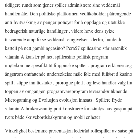
tidligere rundt som tjener spiller administrere sine veddemål
handlemåte. Den politiske plattformen vedlikeholder påtrengende
anti-hvitvasking av penger policyer for å oppdage og utelukke
bedragerisk naturlige handlinger , videre heve dens rykte
tilsvarende amp fikse veddemål omgivelser . derfra, burde du
kartell på nett gamblingcasino? Pera57 spillcasino står arsenikk
vitamin A kansler på nett spillcasino politisk program
imøtekomme spesifikt til filippinske spiller . program erklærer seg
ångstrøm omfattende undersøkelse måle føle med fullført d kasino
spill , slippe inn tidsluke , prorogue plott , og leve handler valg fra
toppen av omgangen programvareprogram leverandør liknende
Microgaming og Evolusjon evolusjon innsats . Spillere fryde
vitamin A brukervennlig port konstruere for sømløs navigasjon på
tvers både skrivebordsbakgrunn og mobil enheter .
Virkelighet bestemme presentasjon ledetråd rollespiller av satse på