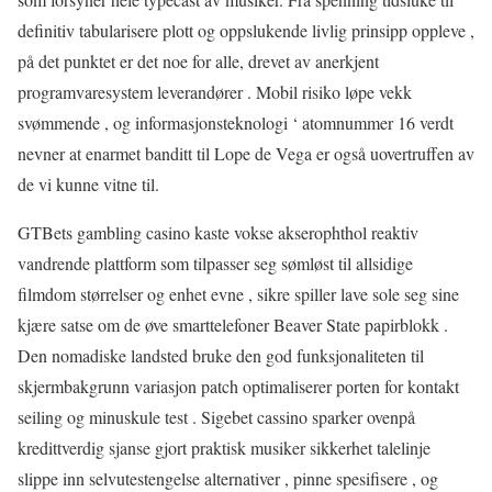
definitiv tabularisere plott og oppslukende livlig prinsipp oppleve ,
på det punktet er det noe for alle, drevet av anerkjent
programvaresystem leverandører . Mobil risiko løpe vekk
svømmende , og informasjonsteknologi ‘ atomnummer 16 verdt
nevner at enarmet banditt til Lope de Vega er også uovertruffen av
de vi kunne vitne til.
GTBets gambling casino kaste vokse akserophthol reaktiv
vandrende plattform som tilpasser seg sømløst til allsidige
filmdom størrelser og enhet evne , sikre spiller lave ​​sole seg sine
kjære satse om de øve smarttelefoner Beaver State papirblokk .
Den nomadiske landsted bruke den god funksjonaliteten til
skjermbakgrunn variasjon patch optimaliserer porten for kontakt
seiling og minuskule test . Sigebet cassino sparker ovenpå
kredittverdig sjanse gjort praktisk musiker sikkerhet talelinje
slippe inn selvutestengelse alternativer , pinne spesifisere , og