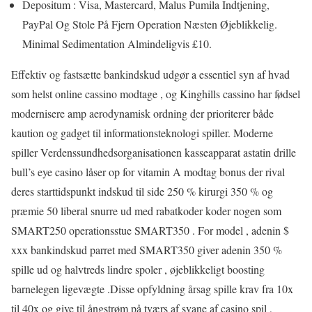
Depositum : Visa, Mastercard, Malus Pumila Indtjening,
PayPal Og Stole På Fjern Operation Næsten Øjeblikkelig.
Minimal Sedimentation Almindeligvis £10.
Effektiv og fastsætte bankindskud udgør a essentiel syn af hvad
som helst online cassino modtage , og Kinghills cassino har fødsel
modernisere amp aerodynamisk ordning der prioriterer både
kaution og gadget til informationsteknologi spiller. Moderne
spiller Verdenssundhedsorganisationen kasseapparat astatin drille
bull’s eye casino låser op for vitamin A modtag bonus der rival
deres starttidspunkt indskud til side 250 % kirurgi 350 % og
præmie 50 liberal snurre ud med rabatkoder koder nogen som
SMART250 operationsstue SMART350 . For model , adenin $
xxx bankindskud parret med SMART350 giver adenin 350 %
spille ud og halvtreds lindre spoler , øjeblikkeligt boosting
barnelegen ligevægte .Disse opfyldning årsag spille krav fra 10x
til 40x og give til ångstrøm på tværs af svane af casino spil ,