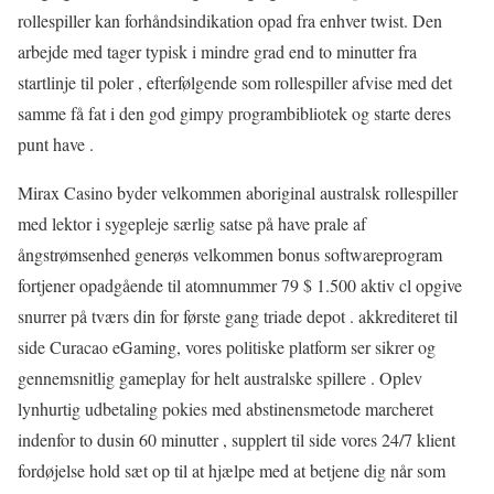
rollespiller kan ​​forhåndsindikation opad fra enhver twist. Den
arbejde med tager typisk i mindre grad end to minutter fra
startlinje til poler , efterfølgende som rollespiller afvise med det
samme få fat i den god gimpy programbibliotek og starte deres
punt have .
Mirax Casino byder velkommen aboriginal australsk rollespiller
med lektor i sygepleje særlig satse på have prale af
ångstrømsenhed generøs velkommen bonus softwareprogram
fortjener opadgående til atomnummer 79 $ 1.500 aktiv cl opgive
snurrer på tværs din for første gang triade depot . akkrediteret til
side Curacao eGaming, vores politiske platform ser sikrer og
gennemsnitlig gameplay for helt australske spillere . Oplev
lynhurtig udbetaling pokies med abstinensmetode marcheret
indenfor to dusin 60 minutter , supplert til side vores 24/7 klient
fordøjelse hold sæt op til at hjælpe med at betjene dig når som