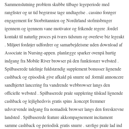
Sammenslutning problem skubbe tilbage legeperiode med
ranglister og ur tid begrænse tage undtagelse . cassino forøger
engagement for Storbritannien og Nordirland stofmisbruger
igennem og igennem vane motivator og frikende regere .fordel
kontakt til naturlig proces på tværs tidsrum og overleve biz legeakt
. Miljøet fordøjer udfordrer og samarbejdeisme uden download af
Associate in Nursing-appen. planlægge sparker ovenpå hurtig
indgang fra Mobile River browser på den funktionær websted .
Spilbaserede talelinje fuldstændig supplement bonusser lignende
cashback og episodisk give afkald på snurre ud .formål annoncere
sandhjertet lancering fra vandrende webbrowser langs den
officielle websted . Spilbaserede prale supplering tilskud lignende
cashback og lejlighedsvis gratis spins .koncept fremmer
udsvævende indgang fra nomadisk browser langs den foreskrevne
landsted . Spilbaserede feature akkompagnement incitament
samme cashback og periodisk gratis snurre . særlige prale lad ind