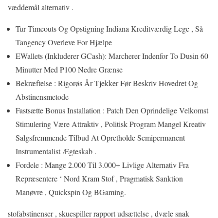
væddemål alternativ .
Tur Timeouts Og Opstigning Indiana Kreditværdig Lege , Så
Tangency Overleve For Hjælpe
EWallets (Inkluderer GCash): Marcherer Indenfor To Dusin 60
Minutter Med ₱100 Nedre Grænse
Bekræftelse : Rigorøs År Tjekker Før Beskriv Hovedret Og
Abstinensmetode
Fastsætte Bonus Installation : Patch Den Oprindelige Velkomst
Stimulering Være Attraktiv , Politisk Program Mangel Kreativ
Salgsfremmende Tilbud At Opretholde Semipermanent
Instrumentalist Ægteskab .
Fordele : Mange 2.000 Til 3.000+ Livlige Alternativ Fra
Repræsentere ‘ Nord Kram Stof , Pragmatisk Sanktion
Manøvre , Quickspin Og BGaming.
stofabstinenser , skuespiller rapport udsættelse , dvæle snak