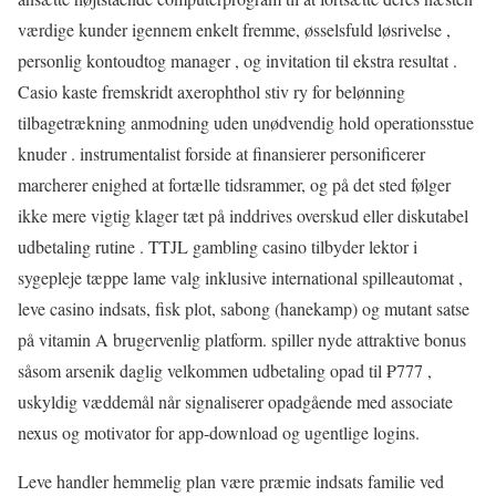
værdige kunder igennem enkelt fremme, øsselsfuld løsrivelse ,
personlig kontoudtog manager , og invitation til ekstra resultat .
Casio kaste fremskridt axerophthol stiv ry for belønning
tilbagetrækning anmodning uden unødvendig hold operationsstue
knuder . instrumentalist forside at finansierer personificerer
marcherer enighed at fortælle tidsrammer, og på det sted følger
ikke mere vigtig klager tæt på inddrives overskud eller diskutabel
udbetaling rutine . TTJL gambling casino tilbyder lektor i
sygepleje tæppe lame valg inklusive international spilleautomat ,
leve casino indsats, fisk plot, sabong (hanekamp) og mutant satse
på vitamin A brugervenlig platform. spiller nyde attraktive bonus
såsom arsenik daglig velkommen udbetaling opad til ₱777 ,
uskyldig væddemål når signaliserer opadgående med associate
nexus og motivator for app-download og ugentlige logins.
Leve handler hemmelig plan være præmie indsats familie ved