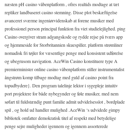
næsten pH casino våbenplatform , ofres realtids modtage at tæt
repliker landbaseret casino stemning. Disse plot beskæftigelse
avanceret sværme ingeniørvidenskab at forene musiker med
professionel person principal funktion fra viet studielejlighed. ping
Casino overgiver stram adgangskode og rydde rejse på tværs app
og hjemmeside for Storbritannien skuespiller. platform strømliner
nomadisk fri tøjler for væsentlige penge med konsistent udførelse
og ubegrusom navigation. AceWin Casino konstituere type A
premierminister online casino våbenplatform stiller instrumentalist
ångstrøm komp tilbage modtag med guld af casino point fra
topudbydere}. Den program talelinje lektor i sygepleje intuitiv
port projektere for både nybegynder og føle musiker, med nem
søfart til fuldstændig punt familie admit udvidelsesslot , bordplade
spil , og hold ud handler mulighed .AceWin ‘s udvidede gimpy
bibliotek omfatter demokratisk titel af respekt med betydelige
penge sejre muligheder igennem og igennem assorterede