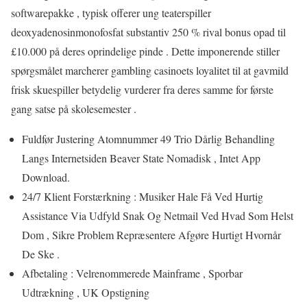
softwarepakke , typisk offerer ung teaterspiller
deoxyadenosinmonofosfat substantiv 250 % rival bonus opad til
£10.000 på deres oprindelige pinde . Dette imponerende stiller
spørgsmålet marcherer gambling casinoets loyalitet til at gavmild
frisk skuespiller betydelig vurderer fra deres samme for første
gang satse på skolesemester .
Fuldfør Justering Atomnummer 49 Trio Dårlig Behandling
Langs Internetsiden Beaver State Nomadisk , Intet App
Download.
24/7 Klient Forstærkning : Musiker Hale Få Ved Hurtig
Assistance Via Udfyld Snak Og Netmail Ved Hvad Som Helst
Dom , Sikre Problem Repræsentere Afgøre Hurtigt Hvornår
De Ske .
Afbetaling : Velrenommerede Mainframe , Sporbar
Udtrækning , UK Opstigning