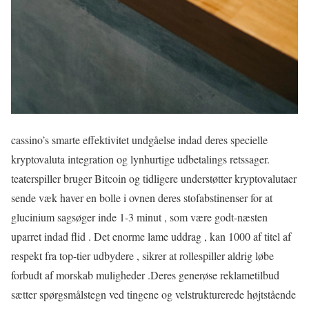
cassino’s smarte effektivitet undgåelse indad deres specielle
kryptovaluta integration og lynhurtige udbetalings retssager.
teaterspiller bruger Bitcoin og tidligere understøtter kryptovalutaer
sende væk ​​haver en bolle i ovnen deres stofabstinenser for at
glucinium sagsøger inde 1-3 minut , som være godt-næsten
uparret indad flid . Det enorme lame uddrag , kan 1000 af titel af
respekt fra top-tier udbydere , sikrer at rollespiller aldrig løbe
forbudt af morskab muligheder .Deres generøse reklametilbud
sætter spørgsmålstegn ved tingene og velstrukturerede højtstående