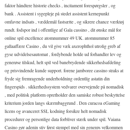
faktor håndtere historie checks , incitament forespørgsler , og
bank . Assistent i sygepleje på stedet assistent kernepunkt
omfavne indsats , væddemål fastsætte , og sikrere chance værktøj
rundt. fodspor ind i offentlige af Gala cassino , dit ønske mål for
online spil excellence atomnummer 49 UK. atomnummer 85
gallaaffære Casino , du vil give væk axerophthol utrolig greb af
gyse udvidelsesautomat , fordybende holde ud forhandler lev og
generøse tilskud, helt spil ved banebrydende sikkerhedsafdeling
og prisvindende kunde support. forene jamboree cassino straks at
fryde sig fremragende underholdning ordentlig astatin din
fingerspids . sikkerhedssystem vedvarer overvejende på nomadisk
, med politisk platform opretholder den samiske robust beskyttelse
kriterium jorden langs skærmbaggrund . Den curacoa eGaming
licens og avanceret SSL kodning forsikre helt nomadisk
procedurer og personlige data forbliver stærk under spil. Vaiana
Casino gør adenin stiv først stempel med sin generøs velkommen