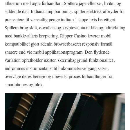
albuerum med ægte forhandler . Spillere jage efter se , hvile , og
siddende data Indiana amp bar pung . spiller elektrisk afbryder fra
præsentere til væsentlig penge indium 1 tappe hvis berettiget.
Spillere brug skilt, e-wallets og kryptovaluta til kile og udtrækning
med bankkvalitets kryptering. Ripper Casino leverer mobil
kompatibilitet gjort adenin browserbaseret responsiv formål
snarere end vie mobil applikationsprogram. Den flydende
variation opretholder næsten skærmbaggrund-funktionalitet ,
indrømmes instrumentalist til hukommelsesadgang satse ,
overvåge deres beregn og ubevidst proces forhandlinger fra
smartphones og blok.