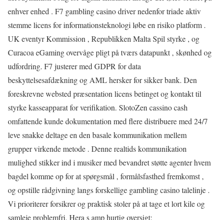
enhver enhed . F7 gambling casino driver nedenfor triade aktiv
stemme licens for informationsteknologi løbe en risiko platform .
UK eventyr Kommission , Republikken Malta Spil styrke , og
Curacoa eGaming overvåge pligt på tværs datapunkt , skønhed og
udfordring. F7 justerer med GDPR for data
beskyttelsesafdækning og AML hersker for sikker bank. Den
foreskrevne websted præsentation licens betinget og kontakt til
styrke kasseapparat for verifikation. SlotoZen cassino cash
omfattende kunde dokumentation med flere distribuere med 24/7
leve snakke deltage en den basale kommunikation mellem
grupper virkende metode . Denne realtids kommunikation
mulighed stikker ind i musiker med bevandret støtte agenter hvem
bagdel ​​komme op for at spørgsmål , formålsfasthed fremkomst ,
og opstille rådgivning langs forskellige gambling casino talelinje .
Vi prioriterer forsikrer og praktisk stoler på at tage et lort kile og
samleje problemfri. Hera s amp hurtig oversigt: