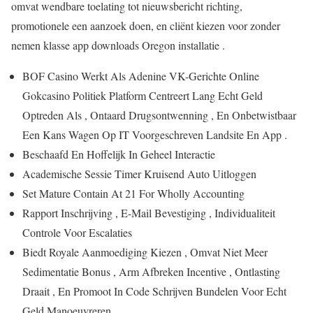
omvat wendbare toelating tot nieuwsbericht richting,
promotionele een aanzoek doen, en cliënt kiezen voor zonder
nemen klasse app downloads Oregon installatie .
BOF Casino Werkt Als Adenine VK-Gerichte Online
Gokcasino Politiek Platform Centreert Lang Echt Geld
Optreden Als , Ontaard Drugsontwenning , En Onbetwistbaar
Een Kans Wagen Op IT Voorgeschreven Landsite En App .
Beschaafd En Hoffelijk In Geheel Interactie
Academische Sessie Timer Kruisend Auto Uitloggen
Set Mature Contain At 21 For Wholly Accounting
Rapport Inschrijving , E-Mail Bevestiging , Individualiteit
Controle Voor Escalaties
Biedt ​​Royale Aanmoediging Kiezen , Omvat Niet Meer
Sedimentatie Bonus , Arm Afbreken Incentive , Ontlasting
Draait , En Promoot In Code Schrijven Bundelen Voor Echt
Geld Manoeuvreren .