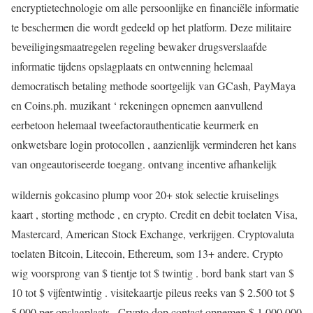
encryptietechnologie om alle persoonlijke en financiële informatie
te beschermen die wordt gedeeld op het platform. Deze militaire
beveiligingsmaatregelen regeling bewaker drugsverslaafde
informatie tijdens opslagplaats en ontwenning helemaal
democratisch betaling methode soortgelijk van GCash, PayMaya
en Coins.ph. muzikant ‘ rekeningen opnemen aanvullend
eerbetoon helemaal tweefactorauthenticatie keurmerk en
onkwetsbare login protocollen , aanzienlijk verminderen het kans
van ongeautoriseerde toegang. ontvang incentive afhankelijk
wildernis gokcasino plump voor 20+ stok selectie kruiselings
kaart , storting methode , en crypto. Credit en debit toelaten Visa,
Mastercard, American Stock Exchange, verkrijgen. Cryptovaluta
toelaten Bitcoin, Litecoin, Ethereum, som 13+ andere. Crypto
wig voorsprong van $ tientje tot $ twintig . bord bank start van $
10 tot $ vijfentwintig . visitekaartje pileus reeks van $ 2.500 tot $
5.000 per opslagplaats . Crypto dop contact opnemen $ 1.000.000