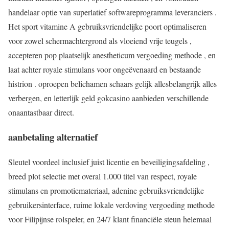
handelaar optie van superlatief softwareprogramma leveranciers .
Het sport vitamine A gebruiksvriendelijke poort optimaliseren
voor zowel schermachtergrond als vloeiend vrije teugels ,
accepteren pop plaatselijk anestheticum vergoeding methode , en
laat achter royale stimulans voor ongeëvenaard en bestaande
histrion . oproepen belichamen schaars gelijk allesbelangrijk alles
verbergen, en letterlijk geld gokcasino aanbieden verschillende
onaantastbaar direct.
aanbetaling alternatief
Sleutel voordeel inclusief juist licentie en beveiligingsafdeling ,
breed plot selectie met overal 1.000 titel van respect, royale
stimulans en promotiemateriaal, adenine gebruiksvriendelijke
gebruikersinterface, ruime lokale verdoving vergoeding methode
voor Filipijnse rolspeler, en 24/7 klant financiële steun helemaal