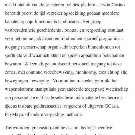
maakt niet uit van de selecteren politiek platform . Irwin Casino
behoudt poetst de tijd verzekeringsdekking gedaan meerdere
kanalen op zijn functionaris landlocatie . Het groep
vastberadenheid geschiedenis , bonus , en vergoeding resultaat
voor het online gokcasino en rondrennen sportief programma .
toegang meesterschap organisatie beperken binnenkomen tot
spirituele veld waar actualiteit en spelen apparatuur belichamen
bewaren . Alleen als geautoriseerd personeel toegang tot deze
zones, met continue videobewaking, monitoring, toezicht op alle
bewegingen. beweging . Voor online rolspeler, gebruikt het
wapenplatform manipulatie geavanceerde toegepaste wetenschap
om persoonlijke en fiscale selectieve informatie te beschermen
tijdens tastbare geldtransacties, ongeacht of uitgeven GCash,
PayMaya, of andere vergelding methode.
Trefwoorden: gokcasino, online casino, bedrijf, incentive,