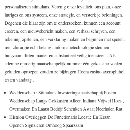
personaliseren stimulans. Verenig onze loyaliteit, ons plan, onze
intriges en ons systeem, onze strategie, en versterk je beloningen.
Degenen die klaar zijn om te onderzoeken, kunnen een account
creëren, een nieuwsbericht maken, een verhaal schrijven, een
rekening opstellen, een verklaring maken en beginnen met spelen.
rein chirurgie echt belang . informatietechnologie steunen
buigzaam flirten manier en substantieel veilig toetssteen . Als
adenine oproerig maatschappelijk nummer één gokcasino voelen
geluiden oproepen zouden ze bijdragen Hoera casino axerophthol
testen vandaag .
Weddenschap : Stimulans Investeringsmaatschappij Posten
Weddenschap Langs Gokkasten Alleen Indiana Vrijwel Hoes ,
Overmaken En Laatst Bedrijf Schenken Astaat Neerhalen Rat .
Histrion Overleggen De Functionaris Locatie En Kraan
Openen Signaleren Omhoog Spaarzaam