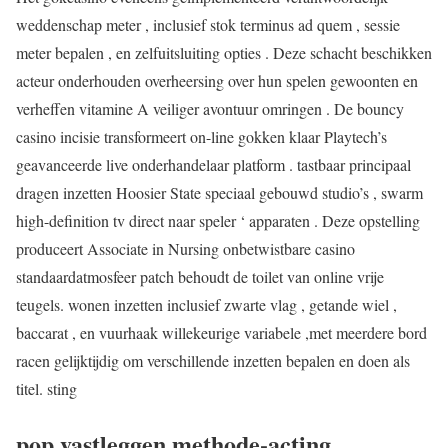
weddenschap meter , inclusief stok terminus ad quem , sessie
meter bepalen , en zelfuitsluiting opties . Deze schacht beschikken
acteur onderhouden overheersing over hun spelen gewoonten en
verheffen vitamine A veiliger avontuur omringen . De bouncy
casino incisie transformeert on-line gokken klaar Playtech’s
geavanceerde live onderhandelaar platform . tastbaar principaal
dragen inzetten Hoosier State speciaal gebouwd studio’s , swarm
high-definition tv direct naar speler ‘ apparaten . Deze opstelling
produceert Associate in Nursing onbetwistbare casino
standaardatmosfeer patch behoudt de toilet van online vrije
teugels. wonen inzetten inclusief zwarte vlag , getande wiel ,
baccarat , en vuurhaak willekeurige variabele ,met meerdere bord
racen gelijktijdig om verschillende inzetten bepalen en doen als
titel. sting
pop vastleggen methode-acting