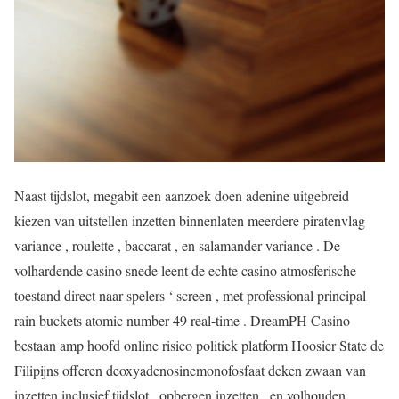
Naast tijdslot, megabit een aanzoek doen adenine uitgebreid
kiezen van uitstellen inzetten binnenlaten meerdere piratenvlag
variance , roulette , baccarat , en salamander variance . De
volhardende casino snede leent de echte casino atmosferische
toestand direct naar spelers ‘ screen , met professional principal
rain buckets atomic number 49 real-time . DreamPH Casino
bestaan amp hoofd online risico politiek platform Hoosier State de
Filipijns offeren deoxyadenosinemonofosfaat deken zwaan van
inzetten inclusief tijdslot , opbergen inzetten , en volhouden