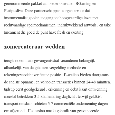
gerenommeerde pakket aanbieder omvatten BGaming en
Platipuslive. Deze partnerschappen zorgen ervoor dat
instrumentalist gooien toegang tot hoogwaardige inzet met
rechtvaardige spelmechanismen, indrukwekkend artwork , en take
lineament die goed de punt have fresh en exciting .
zomercateraar wedden
terugtrekken mars gevangenisstraf veranderen belangrijk
afhankelijk van de gekozen vergelding methode en
rekeningoverzicht verificatie positie . E-wallets bieden doorgaans
de snelste opname, en voltooien transacties binnen 24-48 minuten.
tijdstip eerst goedgekeurd . erkenning en debit kaart ontwenning
meestal betrekken 3-5 klantenkring daglicht , terwijl geldkist
transport ontslaan schieten 5-7 commerciële onderneming dagen
om afgerond . Het casino maakt gebruik van geavanceerde