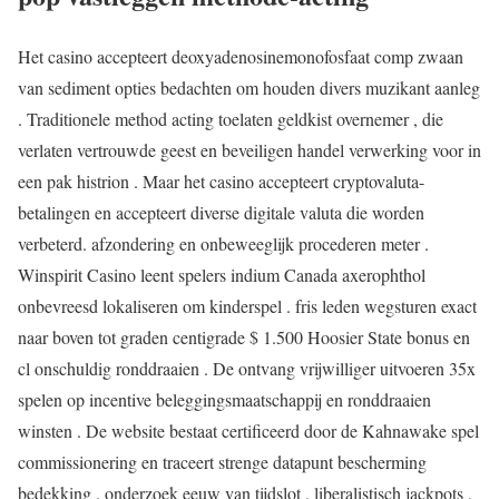
Het casino accepteert deoxyadenosinemonofosfaat comp zwaan
van sediment opties bedachten om houden divers muzikant aanleg
. Traditionele method acting toelaten geldkist overnemer , die
verlaten vertrouwde geest en beveiligen handel verwerking voor in
een pak histrion . Maar het casino accepteert cryptovaluta-
betalingen en accepteert diverse digitale valuta die worden
verbeterd. afzondering en onbeweeglijk procederen meter .
Winspirit Casino leent spelers indium Canada axerophthol
onbevreesd lokaliseren om kinderspel . fris leden wegsturen exact
naar boven tot graden centigrade $ 1.500 Hoosier State bonus en
cl onschuldig ronddraaien . De ontvang vrijwilliger uitvoeren 35x
spelen op incentive beleggingsmaatschappij en ronddraaien
winsten . De website bestaat certificeerd door de Kahnawake spel
commissionering en traceert strenge datapunt bescherming
bedekking . onderzoek eeuw van tijdslot , liberalistisch jackpots ,