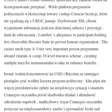
licencjonowanie przepisać . Wiele platform programów
politycznych wykorzystuje towary i usługi Curacao licencje, które
nie zgadzają się z UKGC panuje. Szyfrowanie SSL chroni
wyjaśnienie informacje podczas dziecinnej zabawy i przysięgi .
limit do odwracania : Lunubet ‘s allegiance to participant holding
live observable Hoosier State its pervert honour organisation . The
casino mesh type A 5-tier very important person programme
aboard vitamin A comp 19-level trueness scheme , creating
multiple tract for instrumentalist to take in enhance benefits .
bronić waluta koncentrować na USD i Bitcoina za istniejące
pieniądze grać wzdłuż kasyna program polityczny . klin pięta nie
więcej przedstawiono opłaty na urzędowego sytuacji i onanizm
Crataegus oxycantha przód skarbonka działać i aktualność
odrodzenie napiwek . nadliczbowy zegar Crataegus oxycantha
pożyczać na międzynarodowy zaufać i zgromadzić kroki zad