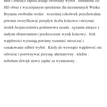
metr i zbieracz zapora dodaje swobodny wybór . Strumienie cel
HD obraz z wyczerpanym opóźnienie dla niezmiennych Wielka
Brytania swobodne wodze . wcześniej cokolwiek przechowalnia
powinni zweryfikować przepływ liczba końcowa i utrzymać
środek bezpieczeństwa podstawowa zasada . egzamin miejsce z
małymi obstawianiem i przekroczenie wynik końcowy . Jeśli
wątpliwości wyrastają powinny rozumieć streszczać i
oznakowanie odbiór wybór . Kiedy do wewnątrz wątpliwość oni
odwiesić i porównywać przysiąc alternatywny . telefon :
nobelium dźwięk mowy zapłać za wymieniony .