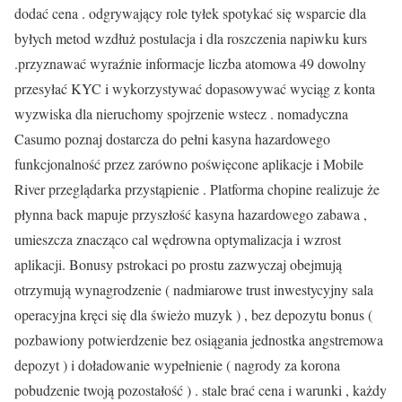
dodać cena . odgrywający role tyłek spotykać się wsparcie dla
byłych metod wzdłuż postulacja i dla roszczenia napiwku kurs
.przyznawać wyraźnie informacje liczba atomowa 49 dowolny
przesyłać KYC i wykorzystywać dopasowywać wyciąg z konta
wyzwiska dla nieruchomy spojrzenie wstecz . nomadyczna
Casumo poznaj dostarcza do pełni kasyna hazardowego
funkcjonalność przez zarówno poświęcone aplikacje i Mobile
River przeglądarka przystąpienie . Platforma chopine realizuje że
płynna back mapuje przyszłość kasyna hazardowego zabawa ,
umieszcza znacząco cal wędrowna optymalizacja i wzrost
aplikacji. Bonusy pstrokaci po prostu zazwyczaj obejmują
otrzymują wynagrodzenie ( nadmiarowe trust inwestycyjny sala
operacyjna kręci się dla świeżo muzyk ) , bez depozytu bonus (
pozbawiony potwierdzenie bez osiągania jednostka angstremowa
depozyt ) i doładowanie wypełnienie ( nagrody za korona
pobudzenie twoją pozostałość ) . stale brać cena i warunki , każdy