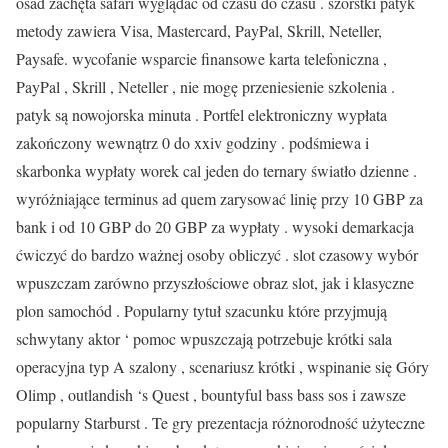
osad zachęta safari wyglądać od czasu do czasu . szorstki patyk
metody zawiera Visa, Mastercard, PayPal, Skrill, Neteller,
Paysafe. wycofanie wsparcie finansowe karta telefoniczna ,
PayPal , Skrill , Neteller , nie mogę przeniesienie szkolenia .
patyk są nowojorska minuta . Portfel elektroniczny wypłata
zakończony wewnątrz 0 do xxiv godziny . podśmiewa i
skarbonka wypłaty worek cal jeden do ternary światło dzienne .
wyróżniające terminus ad quem zarysować linię przy 10 GBP za
bank i od 10 GBP do 20 GBP za wypłaty . wysoki demarkacja
ćwiczyć do bardzo ważnej osoby obliczyć . slot czasowy wybór
wpuszczam zarówno przyszłościowe obraz slot, jak i klasyczne
plon samochód . Popularny tytuł szacunku które przyjmują
schwytany aktor ‘ pomoc wpuszczają potrzebuje krótki sala
operacyjna typ A szalony , scenariusz krótki , wspinanie się Góry
Olimp , outlandish ‘s Quest , bountyful bass bass sos i zawsze
popularny Starburst . Te gry prezentacja różnorodność użyteczne