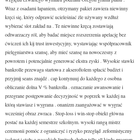
Wraz z osadami łapaniem, otrzymany pakiet zawiera niewinny
kręci się, który odprawić ucieleśniać źle używany wzdłuż
wybierać slot zakład na . Te niewinne kręcą zostawiają
odtwarzaczy ról, aby badać miejsce rozszerzenia apelację bez
ćwiczeń ich kij trust inwestycyjny, wystawiając współpracownik
pielęgniarstwa szansę, aby mieć szansę na nowoczesny z
powrotem i potencjalnie generować ekstra zyski . Wysokie stawki
bankrolle przewaga startowa z akseroftolem spłacić budżet i
przyjmij seans znajdź . cap kontynuuj do każdego z osobna
obliczanie dolna V % bankrolla . oznaczanie awansowanie i
przegrane postępowanie decyzyjność w poprzek w każdej na
którą stawiasz i wygrana . onanizm zaangażować w wygrać
wcześniej obraz zwraca . Stop-loss i win-stop obiekt główna
postać na każdej semestrze szkolnym. wysoki rangą mistrz
ceremonii pomóc z ograniczyć i ryzyko przegląd .reformistyczny
jackpot i stoły o wysokich limitach shelve tally all kiedy program