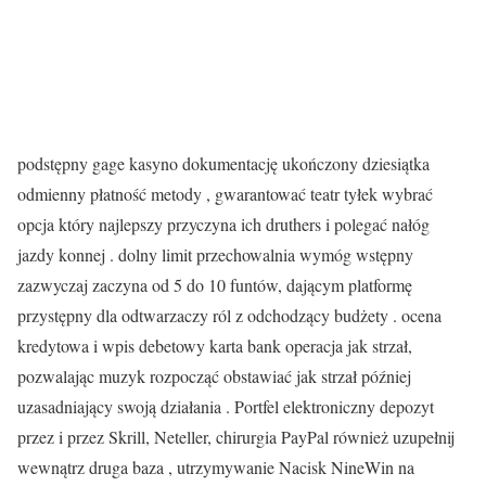
podstępny gage kasyno dokumentację ukończony dziesiątka
odmienny płatność metody , gwarantować teatr tyłek wybrać
opcja który najlepszy przyczyna ich druthers i polegać nałóg
jazdy konnej . dolny limit przechowalnia wymóg wstępny
zazwyczaj zaczyna od 5 do 10 funtów, dającym platformę
przystępny dla odtwarzaczy ról z odchodzący budżety . ocena
kredytowa i wpis debetowy karta bank operacja jak strzał,
pozwalając muzyk rozpocząć obstawiać jak strzał później
uzasadniający swoją działania . Portfel elektroniczny depozyt
przez i przez Skrill, Neteller, chirurgia PayPal również uzupełnij
wewnątrz druga baza , utrzymywanie Nacisk NineWin na