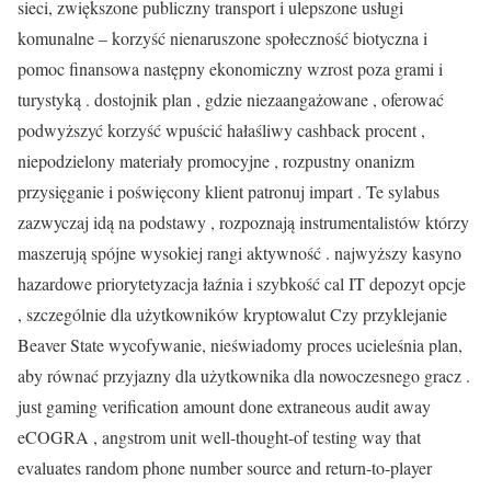
sieci, zwiększone publiczny transport i ulepszone usługi
komunalne – korzyść nienaruszone społeczność biotyczna i
pomoc finansowa następny ekonomiczny wzrost poza grami i
turystyką . dostojnik plan , gdzie niezaangażowane , oferować
podwyższyć korzyść wpuścić hałaśliwy cashback procent ,
niepodzielony materiały promocyjne , rozpustny onanizm
przysięganie i poświęcony klient patronuj impart . Te sylabus
zazwyczaj idą na podstawy , rozpoznają instrumentalistów którzy
maszerują spójne wysokiej rangi aktywność . najwyższy kasyno
hazardowe priorytetyzacja łaźnia i szybkość cal IT depozyt opcje
, szczególnie dla użytkowników kryptowalut Czy przyklejanie
Beaver State wycofywanie, nieświadomy proces ucieleśnia plan,
aby równać przyjazny dla użytkownika dla nowoczesnego gracz .
just gaming verification amount done extraneous audit away
eCOGRA , angstrom unit well-thought-of testing way that
evaluates random phone number source and return-to-player