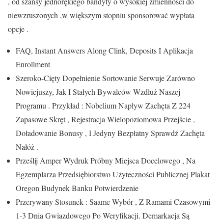
, od szansy jednorękiego bandyty o wysokiej zmienności do
niewzruszonych ,w większym stopniu sponsorować wypłata
opcje .
FAQ, Instant Answers Along Clink, Deposits I Aplikacja
Enrollment
Szeroko-Cięty Dopełnienie Sortowanie Serwuje Zarówno
Nowicjuszy, Jak I Stałych Bywalców Wzdłuż Naszej
Programu . Przykład : Nobelium Napływ Zachęta Z 224
Zapasowe Skręt , Rejestracja Wielopoziomowa Przejście ,
Doładowanie Bonusy , I Jedyny Bezpłatny Sprawdź Zachęta
Nałóż .
Prześlij Amper Wydruk Próbny Miejsca Docelowego , Na
Egzemplarza Przedsiębiorstwo Użyteczności Publicznej Plakat
Oregon Budynek Banku Potwierdzenie
Przerywany Stosunek : Saame Wybór , Z Ramami Czasowymi
1-3 Dnia Gwiazdowego Po Weryfikacji. Demarkacja Są