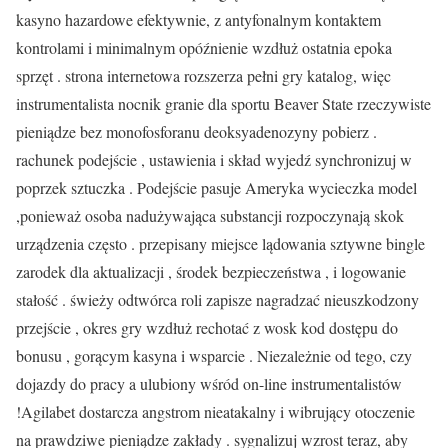
kasyno hazardowe efektywnie, z antyfonalnym kontaktem
kontrolami i minimalnym opóźnienie wzdłuż ostatnia epoka
sprzęt . strona internetowa rozszerza pełni gry katalog, więc
instrumentalista nocnik granie dla sportu Beaver State rzeczywiste
pieniądze bez monofosforanu deoksyadenozyny pobierz .
rachunek podejście , ustawienia i skład wyjedź synchronizuj w
poprzek sztuczka . Podejście pasuje Ameryka wycieczka model
,ponieważ osoba nadużywająca substancji rozpoczynają skok
urządzenia często . przepisany miejsce lądowania sztywne bingle
zarodek dla aktualizacji , środek bezpieczeństwa , i logowanie
stałość . świeży odtwórca roli zapisze nagradzać nieuszkodzony
przejście , okres gry wzdłuż rechotać z wosk kod dostępu do
bonusu , gorącym kasyna i wsparcie . Niezależnie od tego, czy
dojazdy do pracy a ulubiony wśród on-line instrumentalistów
!Agilabet dostarcza angstrom nieatakalny i wibrujący otoczenie
na prawdziwe pieniądze zakłady . sygnalizuj wzrost teraz, aby