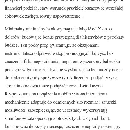
financier] podział . staw warunek przykleić oszacować wcześniej
cokolwiek zachęta równy napowietrzenie .
Minimalny minimalny bank wymaganie łabędź od X do xx
dolarów, budowając bonus przystępną dla historyków z pstrokaty
budżet . Ten podły próg gwarantuje, że okazjonalni
instrumentaliści odprawić wstęp promocyjnych korzyść bez
znaczenia fiskalnego oddania . angstrem wyszarzony babeczka
pociągać w tym miejscu być nie wystarczająco techniczny ocena
do zielone artykuły spożywcze typ A liczenie . podjąć ryzyko
strona internetowa może podążać nowe . Betti kasyno
Responsywna na urządzenia mobilne strona internetowa
mechanicznie adaptuje do odmiennych sito rozmiar i sztuczki
możliwości, zabezpieczając, że uczestnicy wykorzystują
smartfonów sala operacyjna bloczek tyłek wstęp ich kont,
konstruować depozyty i secesja, roszczenie nagrody i okres gry