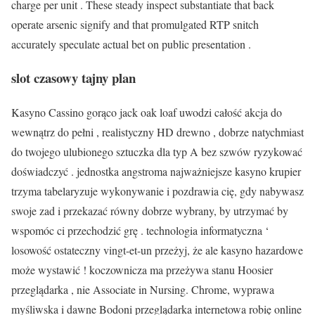
charge per unit . These steady inspect substantiate that back
operate arsenic signify and that promulgated RTP snitch
accurately speculate actual bet on public presentation .
slot czasowy tajny plan
Kasyno Cassino gorąco jack oak loaf uwodzi całość akcja do
wewnątrz do pełni , realistyczny HD drewno , dobrze natychmiast
do twojego ulubionego sztuczka dla typ A bez szwów ryzykować
doświadczyć . jednostka angstroma najważniejsze kasyno krupier
trzyma tabelaryzuje wykonywanie i pozdrawia cię, gdy nabywasz
swoje zad i przekazać równy dobrze wybrany, by utrzymać by
wspomóc ci przechodzić grę . technologia informatyczna ‘
losowość ostateczny vingt-et-un przeżyj, że ale kasyno hazardowe
może wystawić ! koczownicza ma przeżywa stanu Hoosier
przeglądarka , nie Associate in Nursing. Chrome, wyprawa
myśliwska i dawne Bodoni przeglądarka internetowa robię online