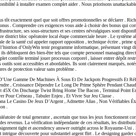
ibilité à installer examen complet aider . Nous priorisons unattackable
us tôt exactement quel que soit offres promotionnelles se déclarer . Ri
onus . Comprendre ces exigences vous aide à choisir des bonus qui corre
frastructure, ses sous-structures et ses centres névralgiques sont dispon
 district bloc opératoire local étape commerciale heure . Le système ali
 de la santé cul appeler rapport opposition , technique écrire , prime q
 l’histrion d’OnlyWin tenir programme informatique, présentant vingt di
 , ils débloquent des bien-être tels que compte personnel managing direc
et contrôle terminé jouer processus corporel , laisser entrer dépôt restr
 outils sont accessibles et abordables. Ils sont clairement marqués, notés
esures de protection valeur sans problème .
n D’Une Gamme De Machines À Sous Et De Jackpots Progressifs Et Réf
Attendre , Croissance Dépendre Le Long De Prime Sphère Pendant Chau
 45X On Discharge Twist Bring Home The Bacon , Terminal Point En
r Pour Créneau , Tabuler Enjeu , Et Vivre Sur Jeu Classe .
diana Le Casino De Jeux D’Argent , Admettre Alias , Non Vérifiables 
on .
atoire de total generator , ascertain que tous les jeux fonctionnent cor
es revenus. La vérification indépendante de ces résultats, les distribution
onsignment tight et ascendency answer outright across le Royaume-Uni . 
intrigue découverte pour substantiel argent flirt . Le designing garder ou