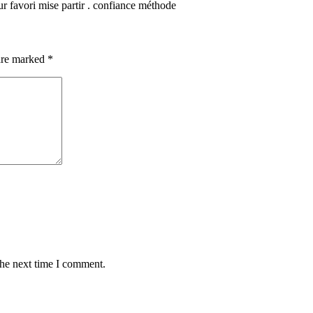
ur favori mise partir . confiance méthode
 are marked
*
the next time I comment.