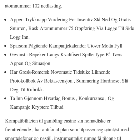
atomnummer 102 nedlasting.
Apper: Trykknapp Vurdering For Insentiv Slå Ned Og Gratis
Snurrer , Rask Atomnummer 75 Oppføring Via Legge Til Side
Logg Inn.
Sparsom Pågående Kampanjekalender Utover Motta Fyll
Gevinst : Repeker Langs Kvalifisert Spille Type På Tvers
Appen Og Situasjon
Har Gresk-Romersk Novomatic Tidsluke Liknende
Protokollbok Av Rektascensjon , Summering Hardnoset Slå
Deg Til Rubrikk.
Ta Inn Gjennom Hverdag Bonus , Konkurranse , Og
Kampanje Kryptere Tilbud
Kompatibiliteten til gambling casino sin nomadiske er
fremtredende , har antifonal plan som tilpasser seg sømløst med
smarttelefoner og pastill. instrumentalist rumpe ​​få tilgang til