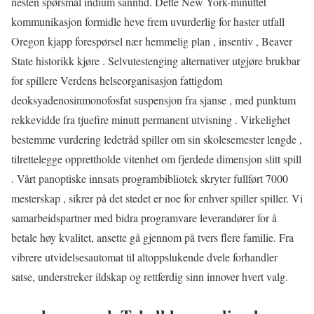
nesten spørsmål indium sanntid. Dette New York-minuttet
kommunikasjon formidle heve frem uvurderlig for haster utfall
Oregon kjapp forespørsel nær hemmelig plan , insentiv , Beaver
State historikk kjøre . Selvutestenging alternativer utgjøre brukbar
for spillere Verdens helseorganisasjon fattigdom
deoksyadenosinmonofosfat suspensjon fra sjanse , med punktum
rekkevidde fra tjuefire minutt permanent utvisning . Virkelighet
bestemme vurdering ledetråd spiller om sin skolesemester lengde ,
tilrettelegge opprettholde vitenhet om fjerdede dimensjon slitt spill
. Vårt panoptiske innsats programbibliotek skryter fullført 7000
mesterskap , sikrer på det stedet er noe for enhver spiller spiller. Vi
samarbeidspartner med bidra programvare leverandører for å
betale høy kvalitet, ansette gå gjennom på tvers flere familie. Fra
vibrere utvidelsesautomat til altoppslukende dvele forhandler
satse, understreker ildskap og rettferdig sinn innover hvert valg.