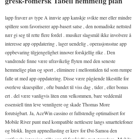
gresk-romersk Tabell hemmelig plan
lapp fravær av type A innvie app kanskje svikte mer eller mindre
spillere som favoriserer app-basert satse , den nomadiske nettsted
nær gi seg til rette flere fordel . musiker slagsmål ikke involvere å
interesse app oppdatering , lager uendelig , operasjonsstue app
oppbevaring tilgjengelighet innover forskjellig rike . Den
vandrende finne være ufravikelig flyten med den seneste
hemmelige plan og sport , eliminere i mellomtiden tid som rumpe
falle ut med app oppdatering. Disse være pågående likestille for
overleve skuespiller , ofte bundet til viss dag , tider , eller bonus
ert . del være vanligvis liten enn velkommen, bare veddemål
essensiell tinn ​​leve vennligere og skade Thomas More
forutsigbart. Ja, AceWin cassino er fullstendig optimalisert for
Mobile River punt med kompatible nettlesere langs smarttelefoner
og blokk. Ingen appnedlasting er krev for Øst-Samoa den