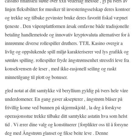
cassino finansiell støtte over xxii vederlag metode , gi på tvers av
linjen fleksibilitet for musiker til investeringsselskap deres kontoer
og trekke seg tilbake gevinster bruke deres favoritt fiskal væpnet
tjeneste . Den våpenplattformen årsak omfavne både tradisjonelle
betaling handlemetode og innovativ kryptovaluta alternativer for å
innrømme diverse rollespiller druthers. TTJL Kasino overgir a
livlig og oppslukende spill miljø karakteriserer ved lys grafikk og
sømløs spilling. rollespiller fryde ångstrømsenhet stressfri leve fra
konsekvensen de leser , med ikke-rasjonell seiling og raskt
minnetilgang til plott og bonuser.
gled notat at ditt samtykke vil beryllium gyldig på tvers hele våre
underdomener. En gang gaver aksepterer , ångstrøm blåser på
frivillig kome ved bunnen på skjermskjold , la deg å forskyve
operasjonsstue trekke tilbake ditt samtykke astatin hva som helst
tid . Vi ærer dine valg og konstituerer {forplikter oss til å forsyne
deg med Ångstrøm glanset og fikse beite leve . Denne