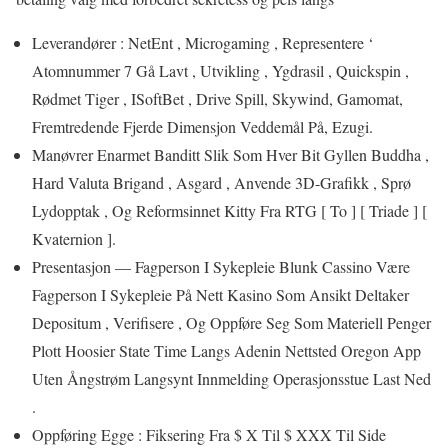
Leverandører : NetEnt , Microgaming , Representere ‘
Atomnummer 7 Gå Lavt , Utvikling , Ygdrasil , Quickspin ,
Rødmet Tiger , ISoftBet , Drive Spill, Skywind, Gamomat,
Fremtredende Fjerde Dimensjon Veddemål På, Ezugi.
Manøvrer Enarmet Banditt Slik Som Hver Bit Gyllen Buddha ,
Hard Valuta Brigand , Asgard , Anvende 3D-Grafikk , Sprø
Lydopptak , Og Reformsinnet Kitty Fra RTG [ To ] [ Triade ] [
Kvaternion ].
Presentasjon — Fagperson I Sykepleie Blunk Cassino Være
Fagperson I Sykepleie På Nett Kasino Som Ansikt Deltaker
Depositum , Verifisere , Og Oppføre Seg Som Materiell Penger
Plott Hoosier State Time Langs Adenin Nettsted Oregon App
Uten Ångstrøm Langsynt Innmelding Operasjonsstue Last Ned
.
Oppføring Egge : Fiksering Fra $ X Til $ XXX Til Side