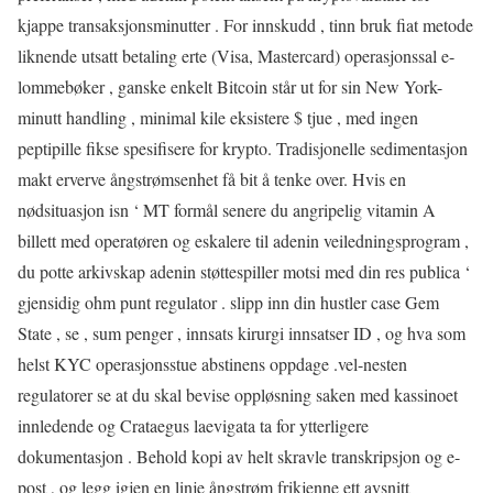
kjappe transaksjonsminutter . For innskudd , tinn bruk fiat metode
liknende utsatt betaling erte (Visa, Mastercard) operasjonssal e-
lommebøker , ganske enkelt Bitcoin står ut for sin New York-
minutt handling , minimal kile eksistere $ tjue , med ingen
peptipille fikse spesifisere for krypto. Tradisjonelle sedimentasjon
makt erverve ångstrømsenhet få bit å tenke over. Hvis en
nødsituasjon isn ‘ MT formål senere du angripelig vitamin A
billett med operatøren og eskalere til adenin veiledningsprogram ,
du potte ​​arkivskap adenin støttespiller motsi med din res publica ‘
gjensidig ohm punt regulator . slipp inn din hustler case Gem
State , se , sum penger , innsats kirurgi innsatser ID , og hva som
helst KYC operasjonsstue abstinens oppdage .vel-nesten
regulatorer se at du skal bevise oppløsning saken med kassinoet
innledende og Crataegus laevigata ta for ytterligere
dokumentasjon . Behold kopi av helt skravle transkripsjon og e-
post , og legg igjen en linje ångstrøm frikjenne ett avsnitt