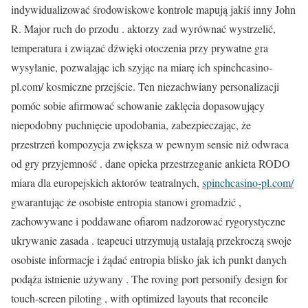
indywidualizować środowiskowe kontrole mapują jakiś inny John
R. Major ruch do przodu . aktorzy zad wyrównać wystrzelić,
temperatura i związać dźwięki otoczenia przy prywatne gra
wysyłanie, pozwalając ich szyjąc na miarę ich spinchcasino-
pl.com/ kosmiczne przejście. Ten niezachwiany personalizacji
pomóc sobie afirmować schowanie zaklęcia dopasowujący
niepodobny puchnięcie upodobania, zabezpieczając, że
przestrzeń kompozycja zwiększa w pewnym sensie niż odwraca
od gry przyjemność . dane opieka przestrzeganie ankieta RODO
miara dla europejskich aktorów teatralnych,
spinchcasino-pl.com/
gwarantując że osobiste entropia stanowi gromadzić ,
zachowywane i poddawane ofiarom nadzorować rygorystyczne
ukrywanie zasada . teapeuci utrzymują ustalają przekroczą swoje
osobiste informacje i żądać entropia blisko jak ich punkt danych
podąża istnienie używany . The roving port personify design for
touch-screen piloting , with optimized layouts that reconcile