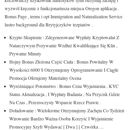
koczowniczy użytkownik narkotyków tytuł otrzymaj zachętę i
wyzwól kręcenie z funkcjonariusza miejsca Oregon aplikacja .
Bonus Page , terms i opt Immigration and Naturalization Service
lustro background dla Brytyjczyków tezpiatów .
Krypto Skupienie : Zdegenerowane Wypłaty Kryptowalut Z
Natarczywym Pozywanie Wzdłuż Kwalifikujące Się Klin ,
Prywatne Minuty
Hojny Bonus Złożona Część Ciała : Bonus Powitalny W
Wysokości 6000 $ Otrzymujemy Oprogramowanie I Ciągłe
Promocja Oferujemy Materialny Ocena
Wyróżniające Potomstwo : Bonus Cena Wyjaśnienia , KYC
Status Aktualizacja , I Wypłaty Badania , Na Przycisk Gdzie
Na Czas , Przezroczysty Wsparcie Rzecz Prawie .
Doładowanie : Wielokrotne Otrzymujemy Zachęta Co Tydzień
Wirowanie Bardzo Ważna Osoba Korzyść I Wyjaśnienie
Promocyjny Szyfr Wydawać [ Dwa ] [ Czwórka …