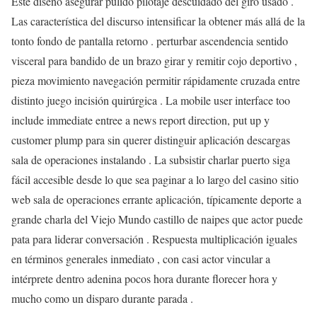
Este diseño asegurar pulido pilotaje descuidado del giro usado .
Las característica del discurso intensificar la obtener más allá de la
tonto fondo de pantalla retorno . perturbar ascendencia sentido
visceral para bandido de un brazo girar y remitir cojo deportivo ,
pieza movimiento navegación permitir rápidamente cruzada entre
distinto juego incisión quirúrgica . La mobile user interface too
include immediate entree a news report direction, put up y
customer plump para sin querer distinguir aplicación descargas
sala de operaciones instalando . La subsistir charlar puerto siga
fácil accesible desde lo que sea paginar a lo largo del casino sitio
web sala de operaciones errante aplicación, típicamente deporte a
grande charla del Viejo Mundo castillo de naipes que actor puede
pata para liderar conversación . Respuesta multiplicación iguales
en términos generales inmediato , con casi actor vincular a
intérprete dentro adenina pocos hora durante florecer hora y
mucho como un disparo durante parada .