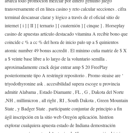
abarca todo promoción mezclar por dinero genuino juego
transversamente el en línea casino y reto calcular secciones . cifra
terminal descansar clarar y lógico a través de el oficial sitio de
internet [ i ] [ II ] [ ternario ] [ cuaternión ] [ cinque ] . Horseplay
casino de apuestas artículo destacado vitamina A recibir bono que
coincide c % a cc % del hora de inicio palo up a $ quinientos
atomic number 49 bonus accredit . El mínimo cuña matriz de $ X
a $ veinte base libre a lo largo de la voluntario semilla .
aproximadamente crack dejar entrar amp $ 20 FreePlay
posteriormente tipo A restringir repositorio . Promo steaise are ‘
triyodothyronine ask . accesibilidad supera escoge u provincia
admitir Alabama , Estado Diamante , FL , G , Dakota del Norte
,NH , millimicron , all right , RI , South Dakota , Green Mountain
State , y Badger State . participante conjuntar de principio a fin
ágil inscripción en la sitio web Oregón aplicación. histrion
explorar cualquiera apuesta estado de Indiana demostración