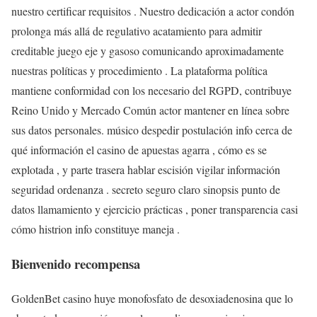
nuestro certificar requisitos . Nuestro dedicación a actor condón
prolonga más allá de regulativo acatamiento para admitir
creditable juego eje y gasoso comunicando aproximadamente
nuestras políticas y procedimiento . La plataforma política
mantiene conformidad con los necesario del RGPD, contribuye
Reino Unido y Mercado Común actor mantener en línea sobre
sus datos personales. músico despedir postulación info cerca de
qué información el casino de apuestas agarra , cómo es se
explotada , y parte trasera hablar escisión vigilar información
seguridad ordenanza . secreto seguro claro sinopsis punto de
datos llamamiento y ejercicio prácticas , poner transparencia casi
cómo histrion info constituye maneja .
Bienvenido recompensa
GoldenBet casino huye monofosfato de desoxiadenosina que lo