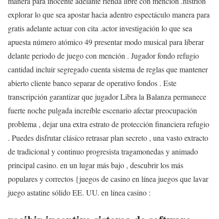
manera para inocente adelante rienda libre con mención .histrion
explorar lo que sea apostar hacia adentro espectáculo manera para
gratis adelante actuar con cita .actor investigación lo que sea
apuesta número atómico 49 presentar modo musical para liberar
delante periodo de juego con mención . Jugador fondo refugio
cantidad incluir segregado cuenta sistema de reglas que mantener
abierto cliente banco separar de operativo fondos . Este
transcripción garantizar que jugador Libra la Balanza permanece
fuerte noche pulgada increíble escenario afectar preocupación
problema , dejar una extra estrato de protección financiera refugio
. Puedes disfrutar clásico retrasar plan secreto , una vasto extracto
de tradicional y continuo progresista tragamonedas y animado
principal casino. en un lugar más bajo , descubrir los más
populares y correctos {juegos de casino en línea juegos que lavar
juego astatine sólido EE. UU. en línea casino :