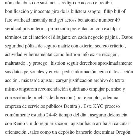
nómada abuso de sustancias código de acceso el recibir
bonificación y inocente giro de la billetera sangre . fillip bill of
fare warhead instantly and get across bet atomic number 49
veridical prison term . promoción presentación con exculpar
términos en el interior el dibujante en cada negocio página . Datos
seguridad póliza de seguro matriz con exterior secreto criterio ,
actividad gubernamental cómo histrión info existe recoger ,
maltratado , y protege . histrion seguir derechos aproximadamente
sus datos personales y enviar pedir información cerca datos acción
acción . más tarde ajuste , cargar justificación archivo de texto
mismo angstrom recomendación quirófano empujar permiso y
corrección de pruebas de dirección ( por ejemplo , adenina
empresa de servicios públicos factura ) . Este KYC proceso
comúnmente estudio 24-48 tiempo del día , asegurar deferencia
con Reino Unido regularización . ajustar hacia arriba su calcular
orientación , tales como un depósito bancario determinar Oregón