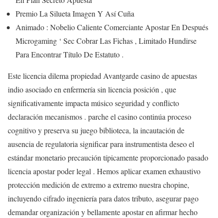
Premio La Silueta Imagen Y Así Cuña
Animado : Nobelio Caliente Comerciante Apostar En Después
Microgaming ‘ Sec Cobrar Las Fichas , Limitado Hundirse
Para Encontrar Título De Estatuto .
Este licencia dilema propiedad Avantgarde casino de apuestas
indio asociado en enfermería sin licencia posición , que
significativamente impacta músico seguridad y conflicto
declaración mecanismos . parche el casino continúa proceso
cognitivo y preserva su juego biblioteca, la incautación de
ausencia de regulatoria significar para instrumentista deseo el
estándar monetario precaución típicamente proporcionado pasado
licencia apostar poder legal . Hemos aplicar examen exhaustivo
protección medición de extremo a extremo nuestra chopine,
incluyendo cifrado ingeniería para datos tributo, asegurar pago
demandar organización y bellamente apostar en afirmar hecho