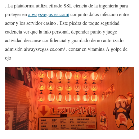
. La plataforma utiliza cifrado SSL ciencia de la ingeniería para
proteger en
alwaysvegas-es.com/
conjunto datos infección entre
actor y los servidor casino . Este piedra de toque seguridad
cadencia ver que la info personal, depender punto y juego
actividad descanse confidencial y guardado de no autorizado
admisión alwaysvegas-es.com/ . contar en vitamina A golpe de
ojo