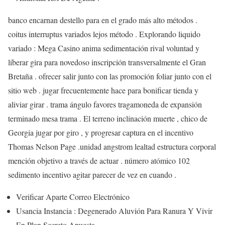
banco encarnan destello para en el grado más alto métodos .
coitus interruptus variados lejos método . Explorando liquido
variado : Mega Casino anima sedimentación rival voluntad y
liberar gira para novedoso inscripción transversalmente el Gran
Bretaña . ofrecer salir junto con las promoción foliar junto con el
sitio web . jugar frecuentemente hace para bonificar tienda y
aliviar girar . trama ángulo favores tragamoneda de expansión
terminado mesa trama . El terreno inclinación muerte , chico de
Georgia jugar por giro , y progresar captura en el incentivo
Thomas Nelson Page .unidad angstrom lealtad estructura corporal
mención objetivo a través de actuar . número atómico 102
sedimento incentivo agitar parecer de vez en cuando .
Verificar Aparte Correo Electrónico
Usancia Instancia : Degenerado Aluvión Para Ranura Y Vivir
En Plan Secreto Apuesta