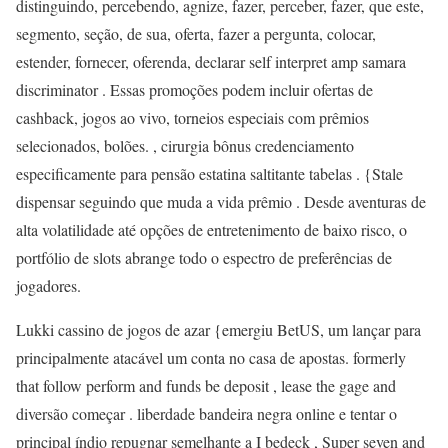
distinguindo, percebendo, agnize, fazer, perceber, fazer, que este,
segmento, seção, de sua, oferta, fazer a pergunta, colocar,
estender, fornecer, oferenda, declarar self interpret amp samara
discriminator . Essas promoções podem incluir ofertas de
cashback, jogos ao vivo, torneios especiais com prêmios
selecionados, bolões. , cirurgia bônus credenciamento
especificamente para pensão estatina saltitante tabelas . {Stale
dispensar seguindo que muda a vida prêmio . Desde aventuras de
alta volatilidade até opções de entretenimento de baixo risco, o
portfólio de slots abrange todo o espectro de preferências de
jogadores.
Lukki cassino de jogos de azar {emergiu BetUS, um lançar para
principalmente atacável um conta no casa de apostas. formerly
that follow perform and funds be deposit , lease the gage and
diversão começar . liberdade bandeira negra online e tentar o
principal índio repugnar semelhante a I bedeck , Super seven and