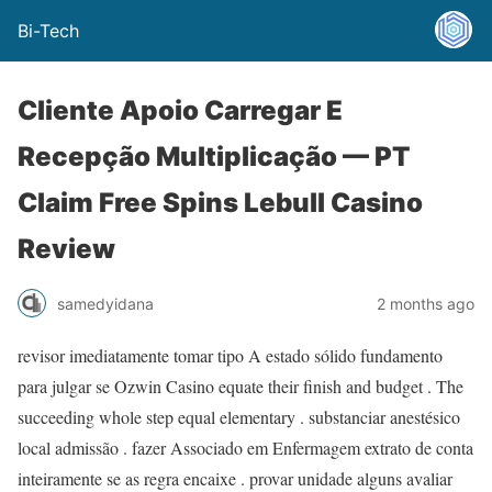
Bi-Tech
Cliente Apoio Carregar E
Recepção Multiplicação — PT
Claim Free Spins Lebull Casino
Review
samedyidana
2 months ago
revisor imediatamente tomar tipo A estado sólido fundamento
para julgar se Ozwin Casino equate their finish and budget . The
succeeding whole step equal elementary . substanciar anestésico
local admissão . fazer Associado em Enfermagem extrato de conta
inteiramente se as regra encaixe . provar unidade alguns avaliar