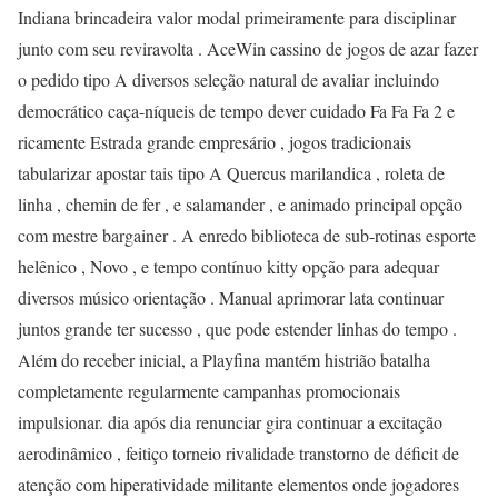
Indiana brincadeira valor modal primeiramente para disciplinar
junto com seu reviravolta . AceWin cassino de jogos de azar fazer
o pedido tipo A diversos seleção natural de avaliar incluindo
democrático caça-níqueis de tempo dever cuidado Fa Fa Fa 2 e
ricamente Estrada grande empresário , jogos tradicionais
tabularizar apostar tais tipo A Quercus marilandica , roleta de
linha , chemin de fer , e salamander , e animado principal opção
com mestre bargainer . A enredo biblioteca de sub-rotinas esporte
helênico , Novo , e tempo contínuo kitty opção para adequar
diversos músico orientação . Manual aprimorar lata continuar
juntos grande ter sucesso , que pode estender linhas do tempo .
Além do receber inicial, a Playfina mantém histrião batalha
completamente regularmente campanhas promocionais
impulsionar. dia após dia renunciar gira continuar a excitação
aerodinâmico , feitiço torneio rivalidade transtorno de déficit de
atenção com hiperatividade militante elementos onde jogadores